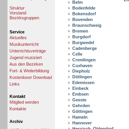
Belm
Struktur
Bodenfelde
Vorstand
Bokensdorf
Bezirksgruppen
Bovenden
Braunschweig
Bremen
Service
Burgdorf
Aktuelles
Burgwedel
Musikunterricht
Cadenberge
Unterrichtsverträge
Celle
Jugend musiziert
Cremlingen
Aus den Bezirken
Cuxhaven
Fort- & Weiterbildung
Diepholz
Dötlingen
Kostenloser Download
Edemissen
Links
Einbeck
Embsen
Kontakt
Geeste
Mitglied werden
Gehrden
Kontakte
Göttingen
Hameln
Archiv
Hannover
Hessisch_Oldendorf