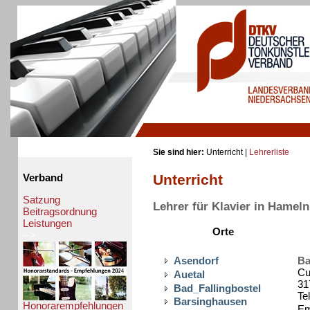
Sie sind hier:
Unterricht |
Lehrerliste
Unterricht
Verband
Satzung
Lehrer für Klavier in Hameln
Beitragsordnung
Leistungen
Orte
-->
Asendorf
Ba
Cu
Auetal
31
Bad_Fallingbostel
Te
Barsinghausen
Honorarempfehlungen
Em