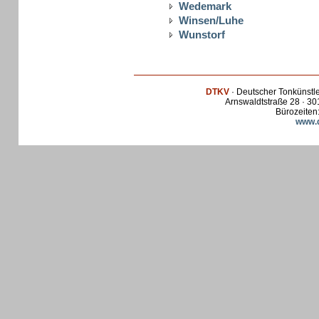
Wedemark
Winsen/Luhe
Wunstorf
DTKV
· Deutscher Tonkünstl
Arnswaldtstraße 28 · 30
Bürozeiten:
www.d