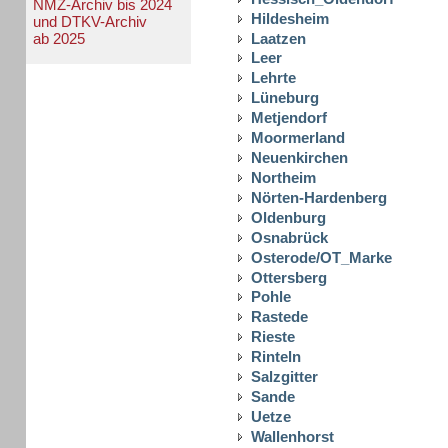
NMZ-Archiv bis 2024
Hildesheim
und DTKV-Archiv
Laatzen
ab 2025
Leer
Lehrte
Lüneburg
Metjendorf
Moormerland
Neuenkirchen
Northeim
Nörten-Hardenberg
Oldenburg
Osnabrück
Osterode/OT_Marke
Ottersberg
Pohle
Rastede
Rieste
Rinteln
Salzgitter
Sande
Uetze
Wallenhorst