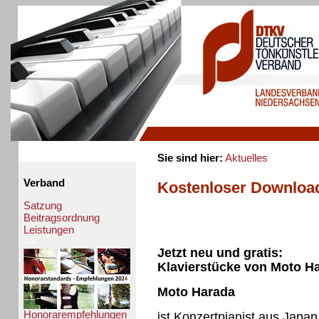
Sie sind hier:
Aktuelles
Verband
Kostenloser Downloa
Satzung
Beitragsordnung
Leistungen
-->
Jetzt neu und gratis:
Klavierstücke von Moto 
Moto Harada
Honorarempfehlungen
ist Konzertpianist aus Japan.