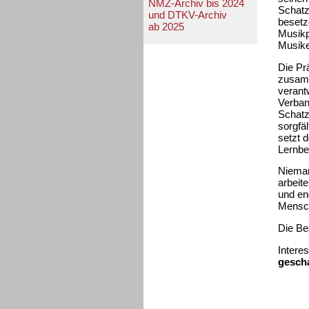
NMZ-Archiv bis 2024
Schatz
und DTKV-Archiv
besetz
ab 2025
Musikp
Musike
Die Pr
zusamm
verantw
Verban
Schatz
sorgfäl
setzt 
Lernbe
Nieman
arbeit
und en
Mensch
Die Be
Intere
gescha