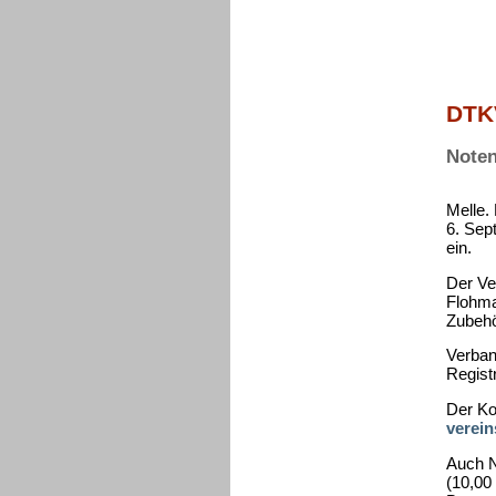
DTKV
Noten
Melle.
6. Sep
ein.
Der Ve
Flohmar
Zubehö
Verban
Regist
Der Ko
verein
Auch N
(10,00