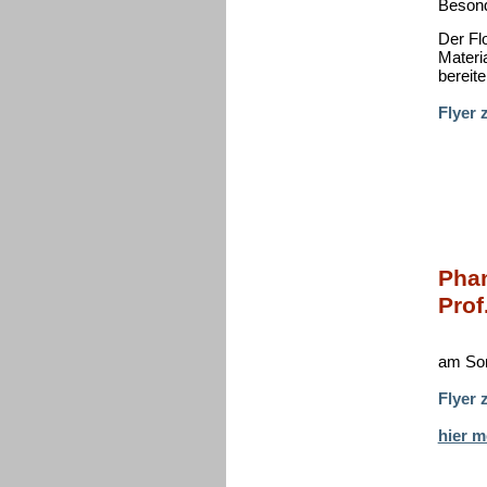
Besond
Der Fl
Materi
bereite
Flyer
Phan
Prof
am So
Flyer
hier m