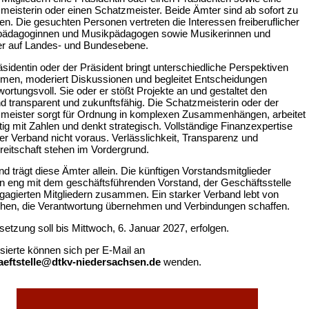
meisterin oder einen Schatzmeister. Beide Ämter sind ab sofort zu
en. Die gesuchten Personen vertreten die Interessen freiberuflicher
ädagoginnen und Musikpädagogen sowie Musikerinnen und
r auf Landes- und Bundesebene.
äsidentin oder der Präsident bringt unterschiedliche Perspektiven
en, moderiert Diskussionen und begleitet Entscheidungen
ortungsvoll. Sie oder er stößt Projekte an und gestaltet den
d transparent und zukunftsfähig. Die Schatzmeisterin oder der
meister sorgt für Ordnung in komplexen Zusammenhängen, arbeitet
tig mit Zahlen und denkt strategisch. Vollständige Finanzexpertise
der Verband nicht voraus. Verlässlichkeit, Transparenz und
reitschaft stehen im Vordergrund.
d trägt diese Ämter allein. Die künftigen Vorstandsmitglieder
en eng mit dem geschäftsführenden Vorstand, der Geschäftsstelle
gagierten Mitgliedern zusammen. Ein starker Verband lebt von
en, die Verantwortung übernehmen und Verbindungen schaffen.
setzung soll bis Mittwoch, 6. Januar 2027, erfolgen.
ssierte können sich per E-Mail an
eftstelle@dtkv-niedersachsen.de
wenden.