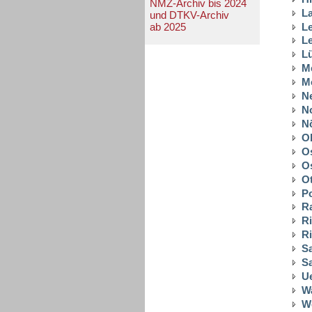
NMZ-Archiv bis 2024
L
und DTKV-Archiv
L
ab 2025
Le
L
M
M
N
N
N
O
O
O
O
P
R
Ri
Ri
Sa
S
U
W
W