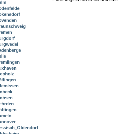
elm
odenfelde
okensdorf
ovenden
raunschweig
remen
urgdorf
urgwedel
adenberge
lle
remlingen
uxhaven
iepholz
ötlingen
demissen
inbeck
mbsen
ehrden
öttingen
ameln
annover
essisch_Oldendorf
ildesheim