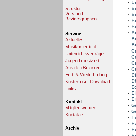
B
Struktur
B
Vorstand
B
Bezirksgruppen
B
B
B
Service
B
Aktuelles
B
Musikunterricht
C
Unterrichtsverträge
Ce
Jugend musiziert
C
Aus den Bezirken
C
Fort- & Weiterbildung
D
D
Kostenloser Download
E
Links
E
E
Kontakt
G
Mitglied werden
G
Kontakte
H
H
Archiv
H
H