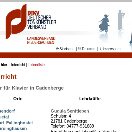
|
|
Startseite
Drucken
Impressum
 hier:
Unterricht |
Lehrerliste
rricht
r für Klavier in Cadenberge
Orte
Lehrkräfte
sendorf
Gudula Senftleben
Schulstr. 4
etal
21781 Cadenberge
d_Fallingbostel
Telefon: 04777-931889
arsinghausen
Email: kug.senftleben
t-online.de