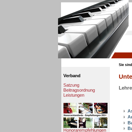
Sie sind
Unte
Verband
Satzung
Lehre
Beitragsordnung
Leistungen
-->
A
Au
Ba
B
Honorarempfehlungen