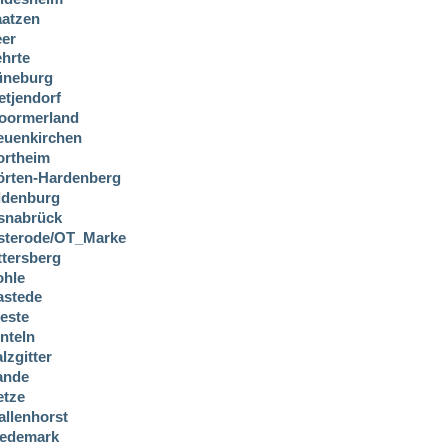
aatzen
eer
hrte
üneburg
etjendorf
oormerland
euenkirchen
ortheim
örten-Hardenberg
ldenburg
snabrück
sterode/OT_Marke
ttersberg
ohle
astede
este
nteln
lzgitter
ande
etze
allenhorst
edemark