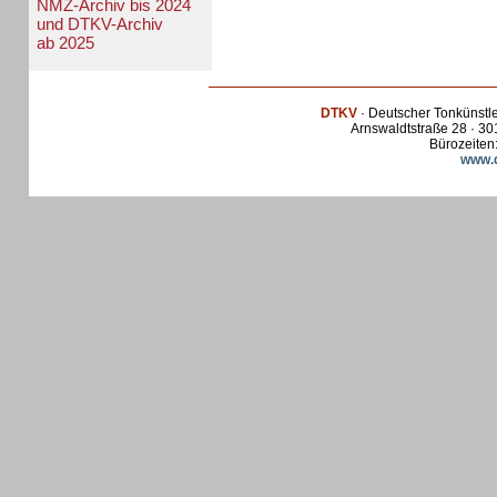
NMZ-Archiv bis 2024
und DTKV-Archiv
ab 2025
DTKV
· Deutscher Tonkünstl
Arnswaldtstraße 28 · 30
Bürozeiten:
www.d