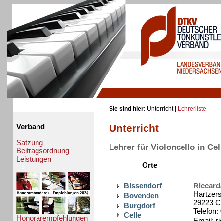
Sie sind hier:
Unterricht |
Lehrerliste
Unterricht
Verband
Satzung
Lehrer für Violoncello in Cel
Beitragsordnung
Leistungen
Orte
-->
Bissendorf
Riccard
Hartzers
Bovenden
29223 Ce
Burgdorf
Telefon:
Celle
Honorarempfehlungen
Email: r