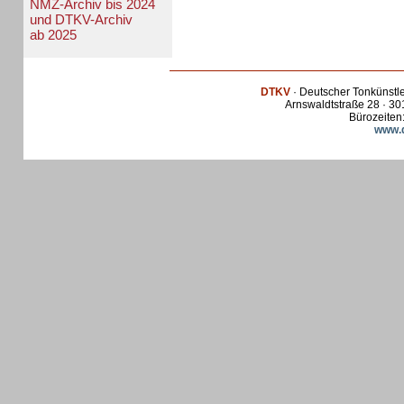
NMZ-Archiv bis 2024
und DTKV-Archiv
ab 2025
DTKV
· Deutscher Tonkünstl
Arnswaldtstraße 28 · 30
Bürozeiten:
www.d