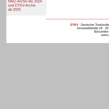
NMZ-Archiv bis 2024
und DTKV-Archiv
ab 2025
DTKV
· Deutscher Tonkünstl
Arnswaldtstraße 28 · 30
Bürozeiten:
www.d