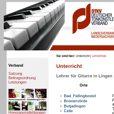
Sie sind hier:
Unterricht |
Lehrerliste
Unterricht
Verband
Satzung
Lehrer für Gitarre in Lingen
Beitragsordnung
Leistungen
Orte
-->
Bad_Fallingbostel
F
Bremervörde
4
Butjadingen
T
Celle
Honorarempfehlungen
E