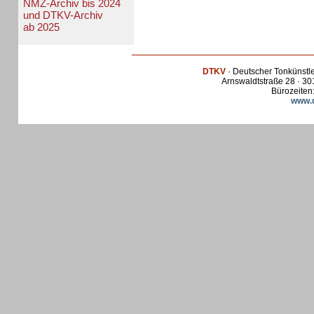
NMZ-Archiv bis 2024
und DTKV-Archiv
ab 2025
DTKV
· Deutscher Tonkünstl
Arnswaldtstraße 28 · 30
Bürozeiten:
www.d