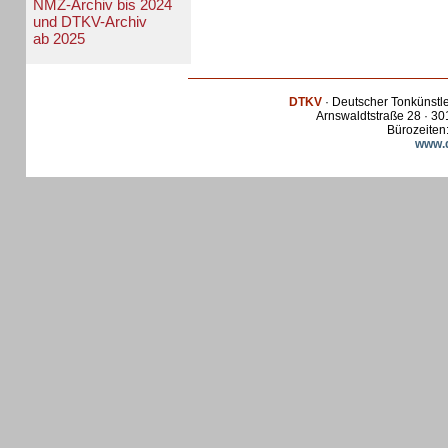
NMZ-Archiv bis 2024
und DTKV-Archiv
ab 2025
DTKV
· Deutscher Tonkünstl
Arnswaldtstraße 28 · 30
Bürozeiten:
www.d