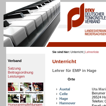
Sie sind hier:
Unterricht |
Lehrerliste
Unterricht
Verband
Satzung
Lehrer für EMP in Hage
Beitragsordnung
Leistungen
Orte
-->
Auetal
Uta Mar
Berumer 
Celle
26524 H
Hage
Telefon:
Hannover
Honorarempfehlungen
Email: ut