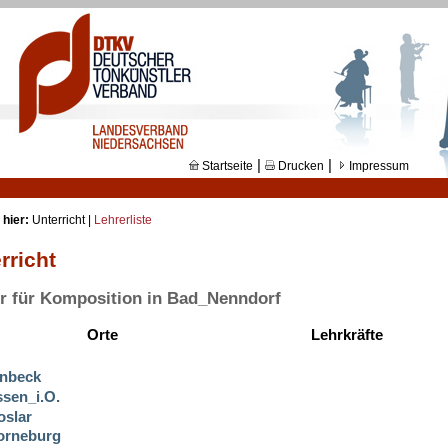
|
|
Startseite
Drucken
Impressum
 hier:
Unterricht |
Lehrerliste
rricht
r für Komposition in Bad_Nenndorf
Orte
Lehrkräfte
inbeck
sen_i.O.
oslar
orneburg