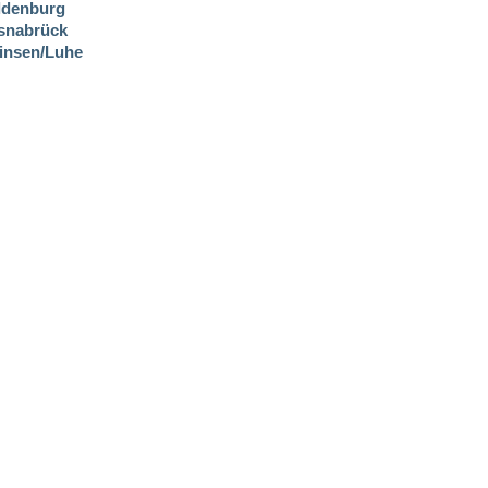
ldenburg
snabrück
insen/Luhe