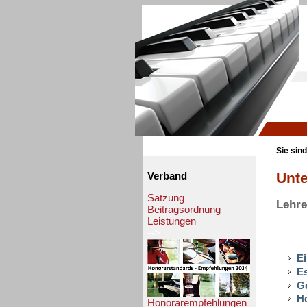
Sie sind
Unte
Verband
Satzung
Lehre
Beitragsordnung
Leistungen
-->
E
Es
G
H
Honorarempfehlungen